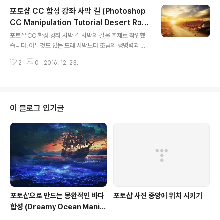
거에요.이번엔 아이디어가 잘 떠오르지 않아 머리가 좀아
포토샵 CC 합성 강좌 사막 길 (Photoshop
펐네요. 포토샵 CC 합성 강좌 곰인형 ( Photoshop CC
Manipulation Tutorial Teddy Bear ) Running Tim
CC Manipulation Tutorial Desert Roa
글 내용
e: 18:19BGMChris Zabriskie - Undercover Vamp
d )
포토샵 CC 합성 강좌 사막 길 사막의 길을 주제로 작업했
ire PolicemanKevin MacLeod - Mesmerize Wall
습니다. 아무것도 없는 모래 사막보다 조금의 생명력과 인
paper Download Click ( 1920 x 1080 ) STOCK L..
간의흔적이 보이는 길을 상상해 보았습니다.따라하시는데
2
0
2016. 12. 23.
어려움이 없도록 누끼 따기 힘든파일들은 따로 따 놓았습
니다. 포토샵 CC 합성 강좌 사막 길 (Photoshop CC M
anipulation Tutorial Desert Road ) Running Time:
29:01BGMKevin MacLeod - Light Awash Wallpa
per Download Click (1920 x 1080) STOCK LINK
이 블로그 인기글
Desert Road Stock Zip File Sky Road Field Plan
et Skeleton Mountain Old Car ScorpionOld car p
ng Scorpion..
포토샵으로 만드는 몽환적인 바다
포토샵 사진 중앙에 위치 시키기
합성 (Dreamy Ocean Manip
ulation in Photoshop)