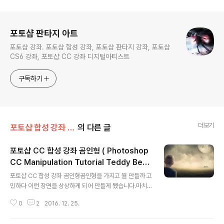
로그 정보
포토샵 판타지 아트
포토샵 강좌. 포토샵 합성 강좌, 포토샵 판타지 강좌, 포토샵
CS6 강좌, 포토샵 CC 강좌 디지털아티스트
구독하기
더보기
포토샵 합성 강좌 (Tutorial)
의 다른 글
포토샵 CC 합성 강좌 곰인형 ( Photoshop
CC Manipulation Tutorial Teddy Bear
글 내용
)
포토샵 CC 합성 강좌 곰인형곰인형을 가지고 뭘 만들까 고
민하다 이런 장면을 상상하게 되어 만들게 됐습니다.마치
인형이 아이를 유혹하지만 섣불리 다가가지 못하는 아이의
0
2
2016. 12. 25.
모습이라고 할 수 있겠네요.뒤에 묘지가 있거든요.만드는
데는 꽤 오래 걸렸는데 배우시는데는금방 배우실 수 있을