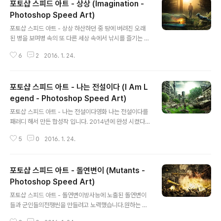
포토샵 스피드 아트 - 상상 (Imagination -
Photoshop Speed Art)
글 내용
포토샵 스피드 아트 - 상상 하산하던 중 땅에 버려진 오래
된 병을 보며병 속의 또 다른 세상 속에서 낚시를 즐기는 자
기 자신의 여유로운 모습을 상상해 본다는 이야기 입니다.
6
2
2016. 1. 24.
원래 완성일은 2014년 쯤이였는데 유튜브에 올린건 201
5년 6월이네요. 이미지를 클릭하시면 크게 보실 수 있습니
다.링크를 클릭하시면 바탕화면을 다운로드 받으실 수 있
포토샵 스피드 아트 - 나는 전설이다 (I Am L
습니다.Wallpaper Download Bird link Lighthouse l
ink colonial ship png link angler link tree link Aq
egend - Photoshop Speed Art)
글 내용
uarium link link Rock link Sea World link Sea link
포토샵 스피드 아트 - 나는 전설이다영화 나는 전설이다를
Forest link Glass Bottle png link Shark link Male l
패러디 해서 만든 합성작 입니다. 2014년에 완성 시켰다
ink Backgr..
2015 년에 다시 주인공 인물과 배경등을 부분 수정 후 스
5
0
2016. 1. 24.
피드 아트 영상으로 완셩 시켰습니다. 제가 제 작품에 최초
로 출현한 작품이기도 합니다. 나름 정성이 많이 간 합성작
이라 아끼는 작품입니다. 이미지를 클릭하시면 크게 보실
포토샵 스피드 아트 - 돌연변이 (Mutants -
수 있습니다.링크를 클릭하시면 바탕화면을 다운로드 받으
실 수 있습니다.Wallpaper Download Demolish link
Photoshop Speed Art)
글 내용
link link Leather link Demolition link Metal textur
포토샵 스피드 아트 - 돌연변이방사능에 노출된 돌연변이
e link Brick link Rifle link Rubble link Frame link N
들과 군인들의전쟁씬을 만들려고 노력했습니다.원하는 이
Y skyline link City 2 link Ne..
미지를 구하기 힘들었던 탓에생각했던 만큼의 퀄리티가 나