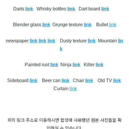
Darts
link
Whisky bottles
link
Dart board
link
Blender glass
link
Grunge texture
link
Bullet
link
newspaper
link
link
link
Dusty texture
link
Mountain
lin
k
Painted rust
link
Ninja
link
Killer
link
Sideboard
link
Beer can
link
Chair
link
Old TV
link
Curtain
link
위의 링크 주소로 이동하시면 합성에 사용됐던 원본 사진들을 확
인하실 수 있습니다.