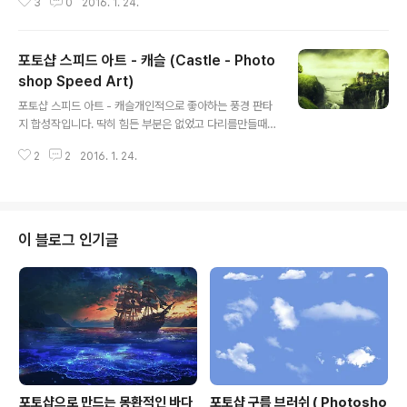
3
0
2016. 1. 24.
온 것 같지않아 아쉽습니다. 시간과 정성을 많이 들인 합성
작인데 완성작을 보면 아쉬운느낌이 많이 듭니다. 이미지
를 클릭하시면 크게 보실 수 있습니다.링크를 클릭하시면
포토샵 스피드 아트 - 캐슬 (Castle - Photo
바탕화면을 다운로드 받으실 수 있습니다.Wallpaper Do
wnload Wall link Fire link Soldiers link Building Fi
shop Speed Art)
글 내용
re link Crane link magazine link smokestack link
포토샵 스피드 아트 - 캐슬개인적으로 좋아하는 풍경 판타
Grunge Texture link Frame linkBullet link Iceland
지 합성작입니다. 딱히 힘든 부분은 없었고 다리를만들때
link Explosions link burned car..
약간의 반복 작업에 시간이 조금걸렸던 것 같습니다. 이미
2
2
2016. 1. 24.
지를 클릭하시면 크게 보실 수 있습니다.링크를 클릭하시
면 바탕화면을 다운로드 받으실 수 있습니다.Wallpaper
Download Waterfall link Noose link Waterfall link
Wood link Waterfall link Tree link Castle link Cas
tle link Autumn link Tree link Ecola Ocean Trail li
이 블로그 인기글
nk Tree link Cliff link Bridge link Rocks link Ivy br
ushes link Mountain link Fence link M..
포토샵으로 만드는 몽환적인 바다
포토샵 구름 브러쉬 ( Photosho