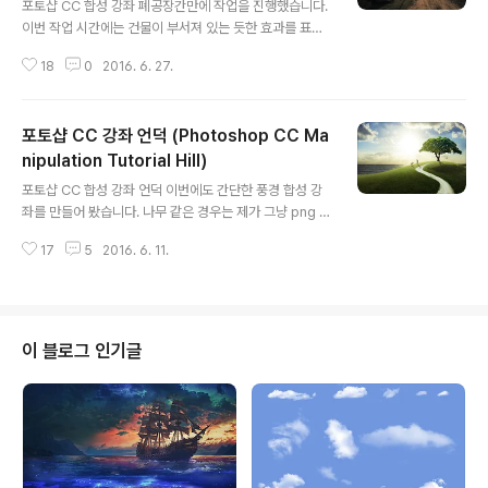
tory )
포토샵 CC 합성 강좌 폐공장간만에 작업을 진행했습니다.
이번 작업 시간에는 건물이 부서져 있는 듯한 효과를 표현
해 주실 수있는 방법을 배우실 수 있을 것 같습니다.카메라
18
0
2016. 6. 27.
로우 필터를 이용한 색상 작업 효과도 배우실 수 있을 것 같
습니다. 본 강좌는 cs6에서도 배우실 수 있으며 마지막 카
메라 로우 필터 효과 조절시에만 cs6 적용방법으로 효과
포토샵 CC 강좌 언덕 (Photoshop CC Ma
를 주시면 됩니다. 기존에 제 강좌 중 cs6의 카메라 로우
필터적용 방법이 나와 있으니 참고하시기 바랍니다. Phot
nipulation Tutorial Hill)
글 내용
oshop CC Manipulation Tutorial Abandoned Fac
포토샵 CC 합성 강좌 언덕 이번에도 간단한 풍경 합성 강
tory (포토샵 CC 합성 강좌 폐공장)Running Time: 41:
좌를 만들어 봤습니다. 나무 같은 경우는 제가 그냥 png 파
24BGMKevin MacLeod - Meditation Impromptu
일로 만들어 다운로드 받아 바로 사용하 실 수 있도록 만들
03 / Meditati..
17
5
2016. 6. 11.
어 뒀습니다. 심플한 색상과 디자인이 마음에 드네요. 앞으
로도 짧은 강좌 위주로 올리도록 노력 하겠습니다. 포토샵
CC 합성 강좌 언덕 (Photoshop CC Manipulation Tu
torial Hill) Running Time: 25:46 BGM Riot - A Lon
g ColdSilent Partner- Dog and Pony ShowSilent
이 블로그 인기글
Partner- How it BeganThe 126ers- Lonesome A
venueJosh Kirsch/Media Right Productions- Ne
w TattooJason..