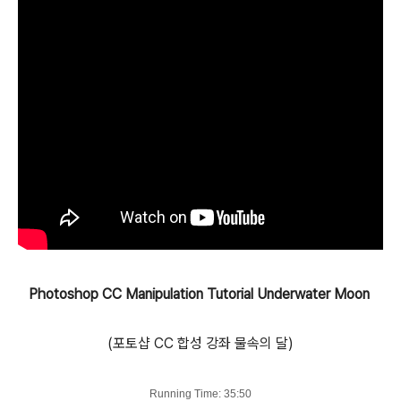
Photoshop CC Manipulation Tutorial Underwater Moon
(포토샵 CC 합성 강좌 물속의 달)
Running Time: 35:50