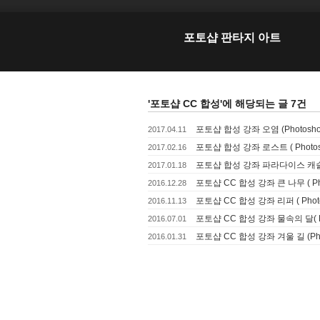
포토샵 판타지 아트
'포토샵 CC 합성'에 해당되는 글 7건
포토샵 합성 강좌 오염 (Photoshop Ma
2017.04.11
포토샵 합성 강좌 로스트 ( Photoshop 
2017.02.16
포토샵 합성 강좌 파라다이스 캐슬 ( Photo
2017.01.18
포토샵 CC 합성 강좌 큰 나무 ( Photosh
2016.12.28
포토샵 CC 합성 강좌 리퍼 ( Photosho
2016.11.13
포토샵 CC 합성 강좌 물속의 달( Photos
2016.07.01
포토샵 CC 합성 강좌 겨울 길 (Photosh
2016.01.31